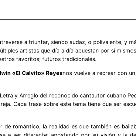
treverse a triunfar, siendo audaz, o polivalente, y m
tiples artistas que día a día apuestan por sí mismo
tros favoritos; futuros tradicionales.
dwin «El Calvito» Reyes
nos vuelve a recrear con un
Letra y Arreglo del reconocido cantautor cubano Pe
areja. Cada frase sobre este tema tiene que ser escu
r de romántico, la realidad es que también es bail
se a ser diferente; apostando por su visión y la 