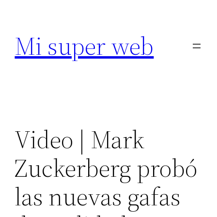
Saltar
al
Mi super web
contenido
Video | Mark
Zuckerberg probó
las nuevas gafas