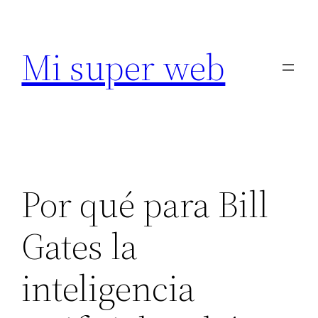
Saltar
al
Mi super web
contenido
Por qué para Bill
Gates la
inteligencia