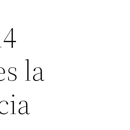
14
s la
cia