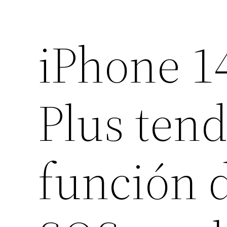
iPhone 1
Plus tend
función 