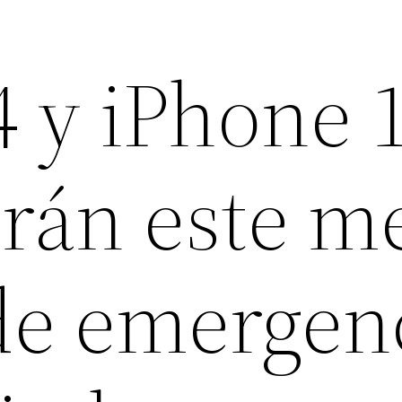
4 y iPhone 
rán este me
de emergen