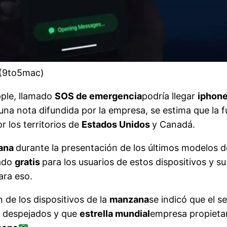
 (9to5mac)
pple, llamado
SOS de emergencia
podría llegar
iphon
a nota difundida por la empresa, se estima que la fu
r los territorios de
Estados Unidos
y Canadá.
ana
durante la presentación de los últimos modelos de
zado
gratis
para los usuarios de estos dispositivos y 
ara eso.
 de los dispositivos de la
manzana
se indicó que el s
s despejados y que
estrella mundial
empresa propietari